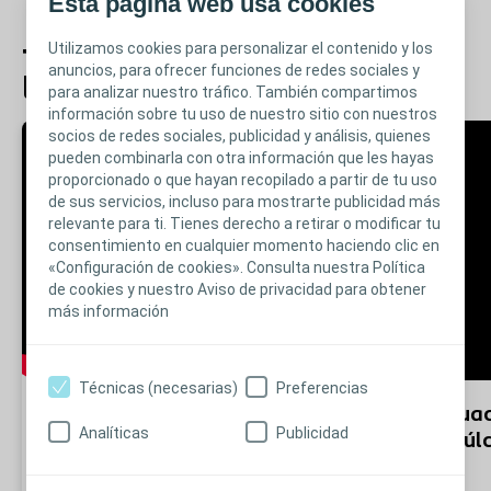
Esta página web usa cookies
Utilizamos cookies para personalizar el contenido y los
Triángulo de evaluación de
anuncios, para ofrecer funciones de redes sociales y
las heridas
para analizar nuestro tráfico. También compartimos
información sobre tu uso de nuestro sitio con nuestros
socios de redes sociales, publicidad y análisis, quienes
pueden combinarla con otra información que les hayas
proporcionado o que hayan recopilado a partir de tu uso
de sus servicios, incluso para mostrarte publicidad más
relevante para ti. Tienes derecho a retirar o modificar tu
consentimiento en cualquier momento haciendo clic en
«Configuración de cookies». Consulta nuestra Política
de cookies y nuestro Aviso de privacidad para obtener
más información
Técnicas (necesarias)
Preferencias
Úlcera por presión en la pierna
Evaluac
Analíticas
Publicidad
derecha
úl