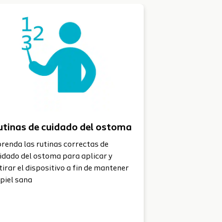
guía para resolución de problemas
Realice el chequeo corpo
utinas de cuidado del ostoma
renda las rutinas correctas de
idado del ostoma para aplicar y
tirar el dispositivo a fin de mantener
 piel sana