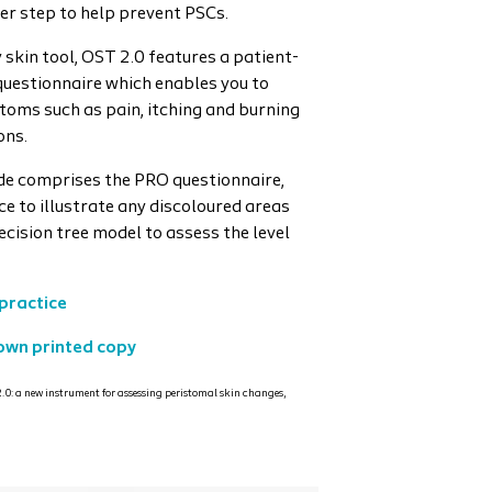
er step to help prevent PSCs.
skin tool, OST 2.0 features a patient-
uestionnaire which enables you to
toms such as pain, itching and burning
ons.
de comprises the PRO questionnaire,
e to illustrate any discoloured areas
cision tree model to assess the level
practice
 own printed copy
 2.0: a new instrument for assessing peristomal skin changes,