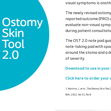
visual symptoms is anoth
The newly revised ostomy 
reported outcome (PRO) q
evaluate non-visual symp
during patient consultati
The OST 2.0 note pad gui
note-taking pad with spac
around the stoma and a de
of severity.
Download to use in your 
Click here to order your
1. Martins, L. et al., The Ostomy Skin Tool
BJN, 2022, Vol 31, No 8