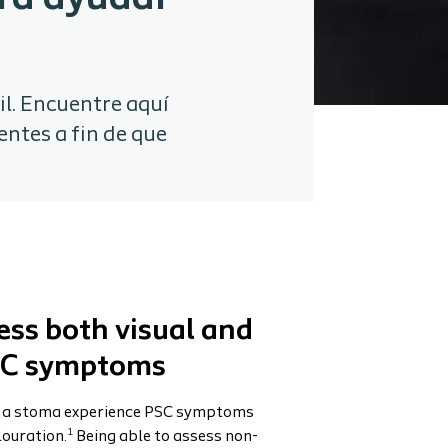
l. Encuentre aquí
entes a fin de que
ess both visual and
SC symptoms
th a stoma experience PSC symptoms
1
louration.
Being able to assess non-