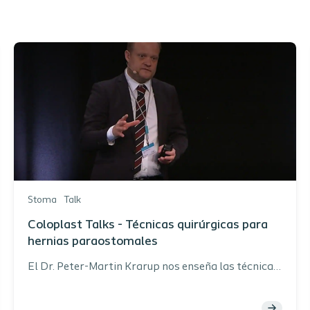
Stoma
Talk
Coloplast Talks - Técnicas quirúrgicas para
hernias paraostomales
El Dr. Peter-Martin Krarup nos enseña las técnicas
quirúrgicas para el tratamiento y prevención de las
hernias paraostomales. Peter-Martin Krarup,