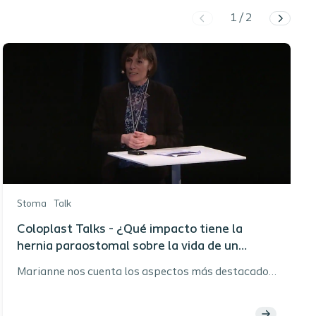
1
/
2
Stoma
Talk
Coloplast Talks - ¿Qué impacto tiene la
hernia paraostomal sobre la vida de un
paciente?
Marianne nos cuenta los aspectos más destacados
de su investigación sobre el impacto que tienen los
abultamientos paraostomales sobre la calidad de