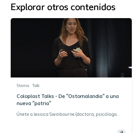
Explorar otros contenidos
Stoma
Talk
Coloplast Talks - De "Ostomalandia" a una
nueva "patria"
Únete a Jessica Swinbourne (doctora, psicóloga
clínica de Australia) para compartir el viaje del
paciente desde "Ostomalandia" a una nueva